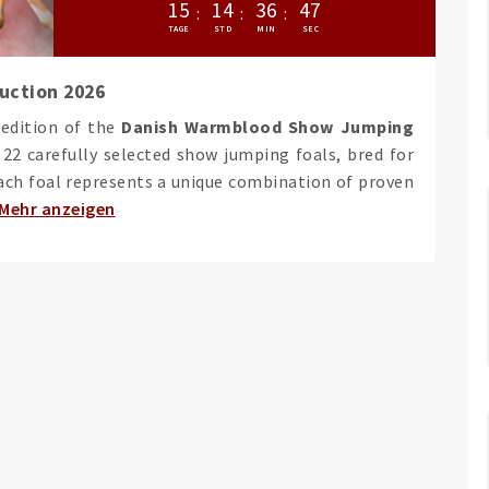
1
5
1
4
3
6
4
6
uction 2026
 edition of the
Danish Warmblood Show Jumping
 22 carefully selected show jumping foals, bred for
Each foal represents a unique combination of proven
Mehr anzeigen